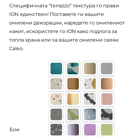
through
Специфичната “terrazzo” текстура го прави
ION единствен! Поставете ги вашите
1.490 ден
омилени декорации, наредете го омилениот
накит, искористете го ION како подлога за
топла храна или за вашите омилени свеќи
Caleo.
Бои