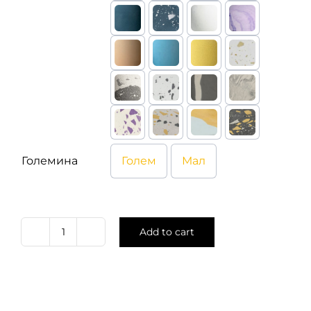
Големина
Голем
Мал
Add to cart
iON
quantity