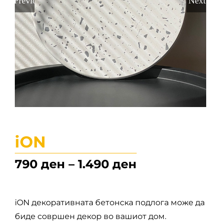
Previous
Next
iON
Price
790
ден
–
1.490
ден
range:
iON декоративната бетонска подлога може да
790 ден
биде совршен декор во вашиот дом.