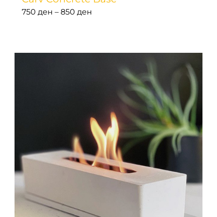
Price
750
ден
–
850
ден
range:
750 ден
through
850 ден