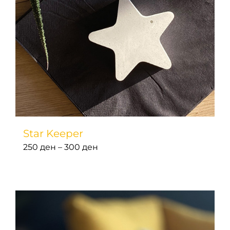
Star Keeper
Price
250
ден
–
300
ден
range:
250 ден
through
300 ден